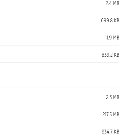
2.4 MB
699.8 KB
11.9 MB
839.2 KB
2.3 MB
217.5 MB
834.7 KB