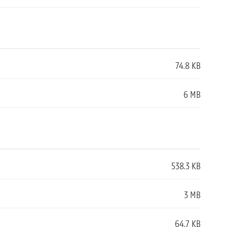
74.8 KB
6 MB
538.3 KB
3 MB
64.7 KB